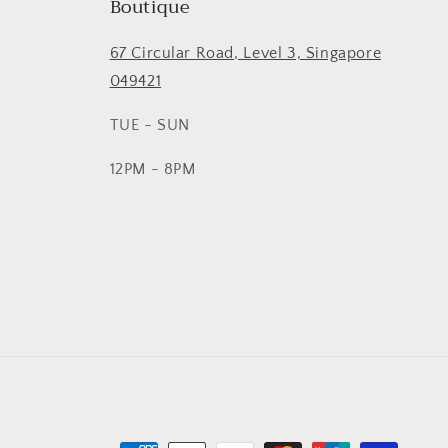
Boutique
67 Circular Road, Level 3, Singapore
049421
TUE - SUN
12PM - 8PM