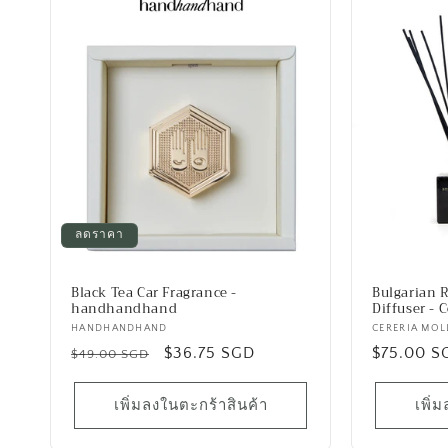
ลดราคา
Black Tea Car Fragrance -
Bulgarian 
handhandhand
Diffuser - 
เวน
HANDHANDHAND
เวน
CERERIA MOL
ราคา
ราคา
$36.75 SGD
ราคา
$75.00 S
เด
เด
$49.00 SGD
อร์:
อร์:
ปกติ
โปรโมชัน
ปกติ
เพิ่มลงในตะกร้าสินค้า
เพิ่