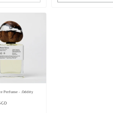
e Perfume - .Oddity
SGD