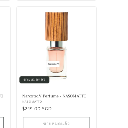
ขายหมดแล้ว
TO
Narcotic.V Perfume - NASOMATTO
เวน
NASOMATTO
ราคา
$249.00 SGD
เด
อร์:
ปกติ
ขายหมดแล้ว