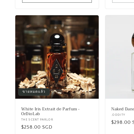
ขายหมดแล้ว
White Iris Extrait de Parfum -
Naked Danc
OrDioLab
เวน
.ODDITY
เวน
THE SCENT PARLOR
ราคา
$298.00 
เด
ราคา
$258.00 SGD
เด
อร์:
ปกติ