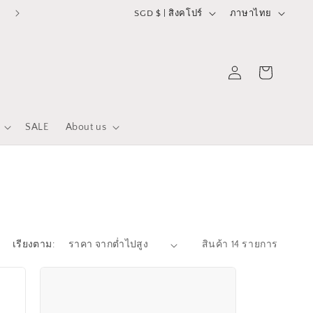
ป
ภ
SGD $ | สิงคโปร์
ภาษาไทย
ร
า
ะ
ษ
ตะกร้า
เข้าสู่
เ
า
สินค้า
ระบบ
ท
ศ
SALE
About us
/
ภู
มิ
ภ
า
ค
เรียงตาม:
สินค้า 14 รายการ