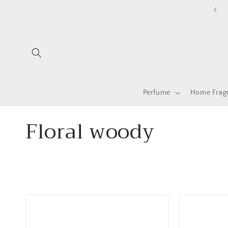
ข้ามไป
ยัง
เนื้อหา
Perfume
Home Frag
ค
Floral woody
อ
ล
เ