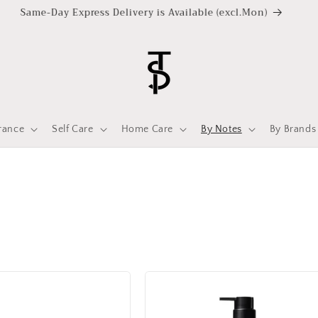
Same-Day Express Delivery is Available (excl.Mon)
rance
Self Care
Home Care
By Notes
By Brands