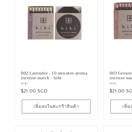
ล
ก
ชั
น
:
002 Lavender - 10 minutes aroma
003 Gerani
incense match - hibi
incense mat
เวน
HIBI
เวน
HIBI
ราคา
$21.00 SGD
ราคา
$21.00 S
เด
เด
อร์:
อร์:
ปกติ
ปกติ
เพิ่มลงในตะกร้าสินค้า
เพิ่